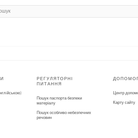
НИ
РЕГУЛЯТОРНІ
ДОПОМО
ПИТАННЯ
нглiйською)
Центр допом
Пошук паспорта безпеки
Карту сайту
матеріалу
Пошук особливо небезпечних
речовин