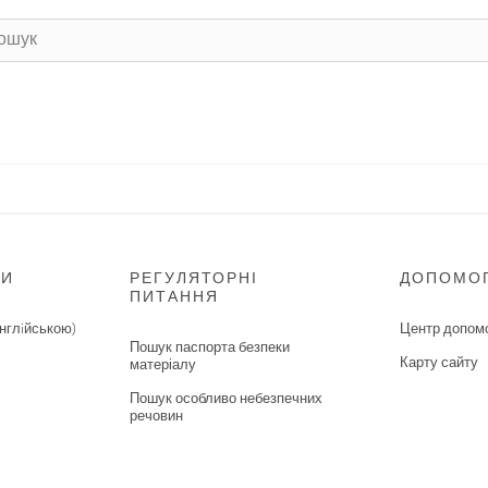
НИ
РЕГУЛЯТОРНІ
ДОПОМО
ПИТАННЯ
нглiйською)
Центр допом
Пошук паспорта безпеки
Карту сайту
матеріалу
Пошук особливо небезпечних
речовин