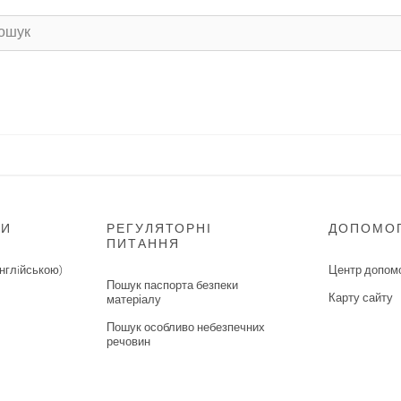
НИ
РЕГУЛЯТОРНІ
ДОПОМО
ПИТАННЯ
нглiйською)
Центр допом
Пошук паспорта безпеки
Карту сайту
матеріалу
Пошук особливо небезпечних
речовин