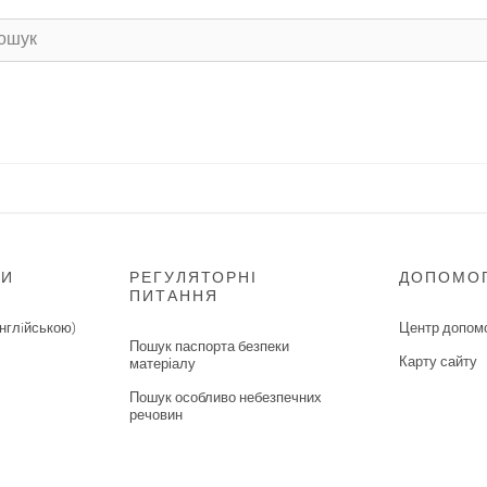
НИ
РЕГУЛЯТОРНІ
ДОПОМО
ПИТАННЯ
нглiйською)
Центр допом
Пошук паспорта безпеки
Карту сайту
матеріалу
Пошук особливо небезпечних
речовин