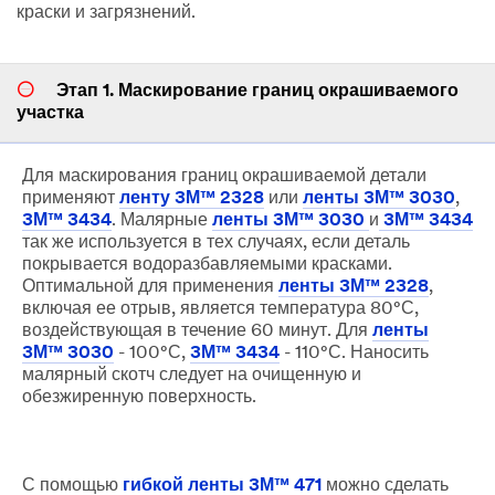
краски и загрязнений.
Этап 1. Маскирование границ окрашиваемого
участка
Для маскирования границ окрашиваемой детали
применяют
ленту 3М™ 2328
или
ленты 3М™ 3030
,
3М™ 3434
. Малярные
ленты 3М™ 3030
и
3М™ 3434
так же используется в тех случаях, если деталь
покрывается водоразбавляемыми красками.
Оптимальной для применения
ленты 3М™ 2328
,
включая ее отрыв, является температура 80°С,
воздействующая в течение 60 минут. Для
ленты
3М™ 3030
- 100°С,
3М™ 3434
- 110°С. Наносить
малярный скотч следует на очищенную и
обезжиренную поверхность.
С помощью
гибкой ленты 3М™ 471
можно сделать