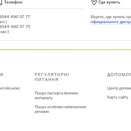
Телефон
Где купить
8044 490 57 77
Ищете, где купить п
ел.)
официального дист
8044 490 57 75
Факс:)
НИ
РЕГУЛЯТОРНІ
ДОПОМО
ПИТАННЯ
нглiйською)
Центр допом
Пошук паспорта безпеки
Карту сайту
матеріалу
Пошук особливо небезпечних
речовин