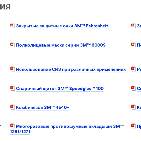
ия
Закрытые защитные очки 3M™ Fahrenheit
З
Полнолицевые маски серии 3M™ 6000S
П
Использование СИЗ при различных применениях
Р
Сварочный щиток 3M™ Speedglas™ 100
С
Комбинезон 3M™ 4540+
К
™
Многоразовые противошумные вкладыши 3M™
П
1261/1271