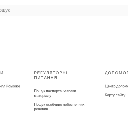
НИ
РЕГУЛЯТОРНІ
ДОПОМО
ПИТАННЯ
нглiйською)
Центр допом
Пошук паспорта безпеки
Карту сайту
матеріалу
Пошук особливо небезпечних
речовин