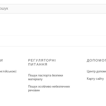
НИ
РЕГУЛЯТОРНІ
ДОПОМО
ПИТАННЯ
нглiйською)
Центр допом
Пошук паспорта безпеки
Карту сайту
матеріалу
Пошук особливо небезпечних
речовин