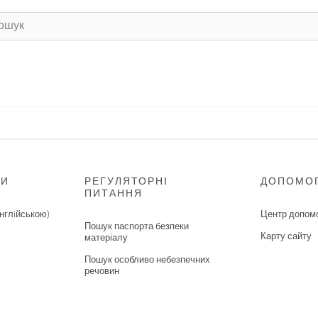
НИ
РЕГУЛЯТОРНІ
ДОПОМО
ПИТАННЯ
нглiйською)
Центр допом
Пошук паспорта безпеки
Карту сайту
матеріалу
Пошук особливо небезпечних
речовин